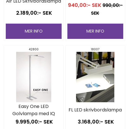
Air LED Skrivbordslampa
940,00:- SEK
990,00:-
2.189,00:- SEK
SEK
MER INFO
MER INFO
42800
18007
Easy One LED
FL LED skrivbordslampa
Golvlampa med IQ
9.995,00:- SEK
3.168,00:- SEK