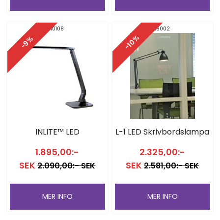
10108
18002
-10%
-9%
INLITE™ LED
L-1 LED Skrivbordslampa
1.895,00:-
2.325,00:-
SEK
SEK
2.090,00:- SEK
2.581,00:- SEK
MER INFO
MER INFO