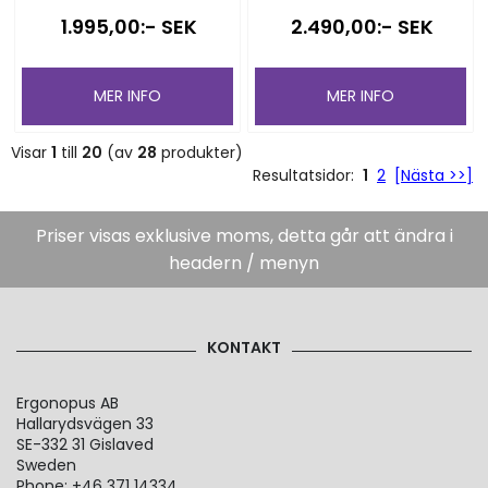
1.995,00:- SEK
2.490,00:- SEK
MER INFO
MER INFO
Visar
1
till
20
(av
28
produkter)
Resultatsidor:
1
2
[Nästa >>]
Priser visas exklusive moms, detta går att ändra i
headern / menyn
KONTAKT
Ergonopus AB
Hallarydsvägen 33
SE-332 31 Gislaved
Sweden
Phone: +46 371 14334