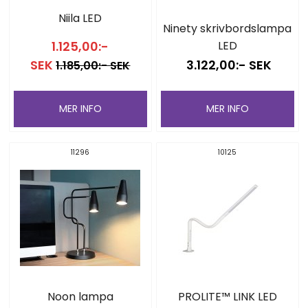
Niila LED
Ninety skrivbordslampa
1.125,00:-
LED
SEK
3.122,00:- SEK
1.185,00:- SEK
MER INFO
MER INFO
11296
10125
Noon lampa
PROLITE™ LINK LED