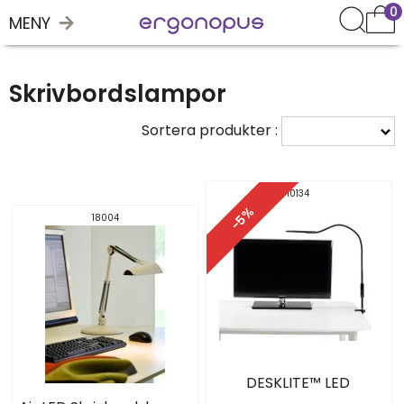
0
MENY
Skrivbordslampor
Sortera produkter :
10134
-5%
18004
DESKLITE™ LED