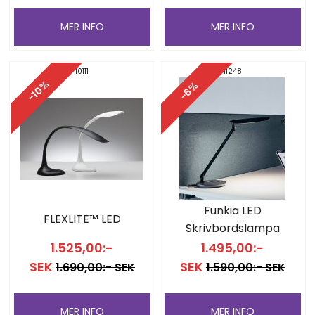
MER INFO
MER INFO
10111
11248
-10%
-6%
Funkia LED
FLEXLITE™ LED
Skrivbordslampa
1.525,00:-
1.495,00:-
SEK
SEK
1.690,00:- SEK
1.590,00:- SEK
MER INFO
MER INFO