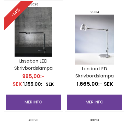
25026
-14%
25014
Lissabon LED
Skrivbordslampa
London LED
995,00:-
Skrivbordslampa
SEK
1.665,00:- SEK
1.155,00:- SEK
MER INFO
MER INFO
40020
18023