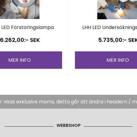
s LED Förstoringslampa
LHH LED Undersökning
6.262,00:- SEK
5.735,00:- SE
MER INFO
MER INFO
er visas exklusive moms, detta går att ändra i headern / 
WEBBSHOP