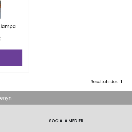
slampa
K
Resultatsidor:
1
menyn
SOCIALA MEDIER