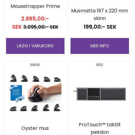
Mousetrapper Prime
Musmatta 197 x 220 mm
2.995,00:-
skinn
SEK
199,00:- SEK
3.095,00:- SEK
LÄGG I VARUKORG
MER INFO
34505
10112
ProTouch™ taktilt
Oyster mus
pekdon