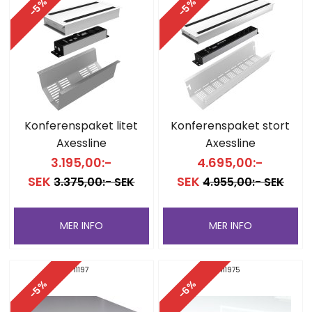
-5%
-5%
Konferenspaket litet
Konferenspaket stort
Axessline
Axessline
3.195,00:-
4.695,00:-
SEK
SEK
3.375,00:- SEK
4.955,00:- SEK
MER INFO
MER INFO
11197
111975
-5%
-6%