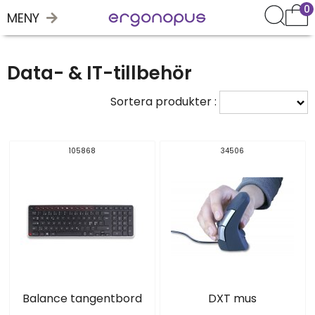
0
MENY
Data- & IT-tillbehör
Sortera produkter :
105868
34506
Balance tangentbord
DXT mus