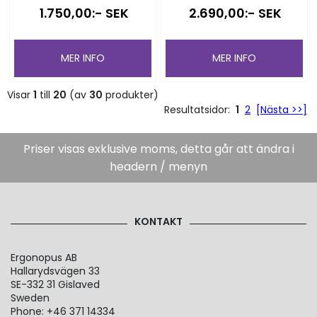
1.750,00:- SEK
2.690,00:- SEK
MER INFO
MER INFO
Visar
1
till
20
(av
30
produkter)
Resultatsidor:
1
2
[Nästa >>]
Priser visas exklusive moms, detta går att ändra i
headern / menyn
KONTAKT
Ergonopus AB
Hallarydsvägen 33
SE-332 31 Gislaved
Sweden
Phone: +46 371 14334