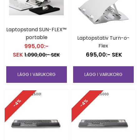
Laptopstand SUN-FLEX™
portable
Laptopstativ Turn-o-
995,00:-
Flex
SEK
695,00:- SEK
1.090,00:- SEK
LÄGG I VARUKORG
LÄGG I VARUKORG
25001
25000
-4%
-4%