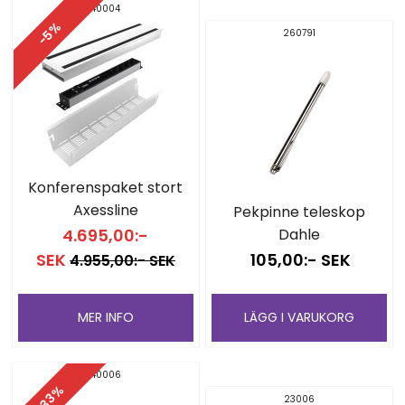
40004
-5%
260791
Konferenspaket stort
Axessline
Pekpinne teleskop
4.695,00:-
Dahle
SEK
105,00:- SEK
4.955,00:- SEK
MER INFO
LÄGG I VARUKORG
40006
-33%
23006