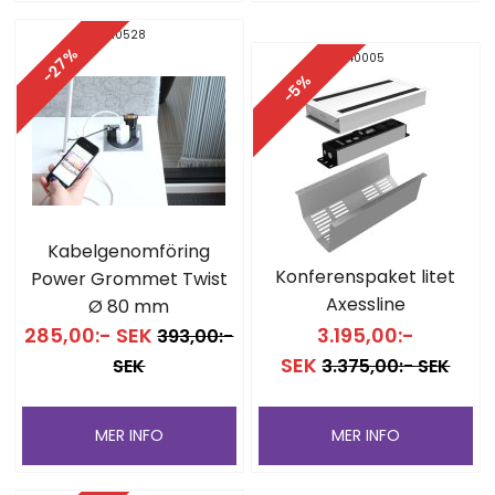
10528
-27%
40005
-5%
Kabelgenomföring
Konferenspaket litet
Power Grommet Twist
Axessline
Ø 80 mm
285,00:- SEK
3.195,00:-
393,00:-
SEK
SEK
3.375,00:- SEK
MER INFO
MER INFO