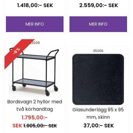
1.418,00:- SEK
2.559,00:- SEK
MER INFO
MER INFO
23008
-6%
35006
Bordsvagn 2 hyllor med
två körhandtag
Glasunderlägg 95 x 95
1.795,00:-
mm, skinn
SEK
37,00:- SEK
1.905,00:- SEK