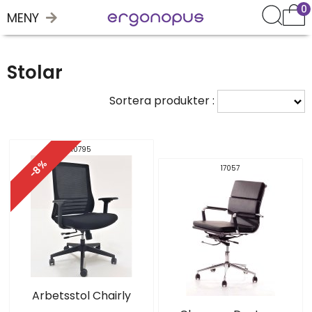
0
MENY
Stolar
Sortera produkter :
10795
-8%
17057
Arbetsstol Chairly