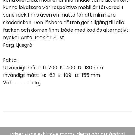
kunna lokalisera var respektive mobil är förvarad. I
varje fack finns även en matta för att minimera
skaderisken. Den låsbara dörren ger tillgång till alla
facken och dörren finns både med kodlås alternativt
nyckel. Antal fack är 30 st.
Färg: Ljusgrå
Fakta:
Utvändigt mått: H: 700 B: 400 D: 180 mm
Invändigt mått: H: 62 B: 109 D: 155 mm
Vikt.................: 7 kg
Priser visas exklusive moms, detta går att ändra i