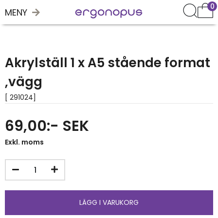
0
MENY
Akrylställ 1 x A5 stående format
,vägg
[ 291024]
69,00:- SEK
Exkl. moms