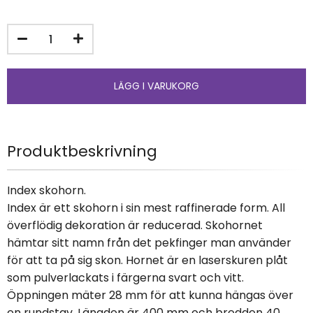
Produktbeskrivning
Index skohorn.
Index är ett skohorn i sin mest raffinerade form. All
överflödig dekoration är reducerad. Skohornet
hämtar sitt namn från det pekfinger man använder
för att ta på sig skon. Hornet är en laserskuren plåt
som pulverlackats i färgerna svart och vitt.
Öppningen mäter 28 mm för att kunna hängas över
en rundstav. Längden är 400 mm och bredden 40