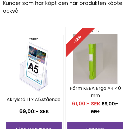
Kunder som har köpt den här produkten köpte
också
12002
-12%
29102
Pärm KEBA Ergo A4 40
mm
Akrylställ 1 x A5,stående
61,00:- SEK
69,00:-
69,00:- SEK
SEK