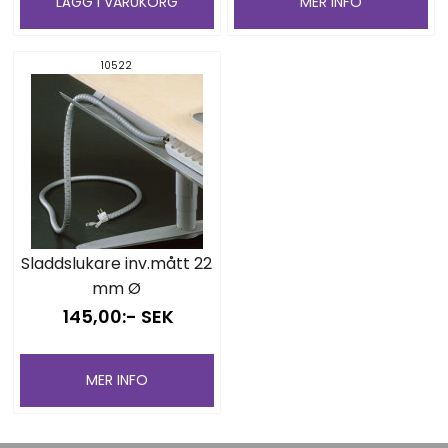
LÄGG I VARUKORG
MER INFO
10522
Sladdslukare inv.mått 22
mm Ø
145,00:- SEK
MER INFO