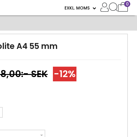
0
lite A4 55 mm
8,00:- SEK
-12%